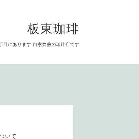
板東珈琲
丁目にあります 自家焙煎の珈琲店です
ついて