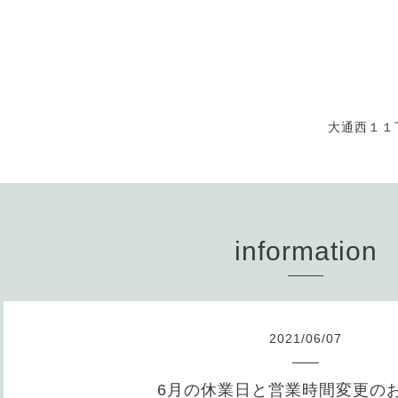
大通西１１
information
2021
/
06
/
07
6月の休業日と営業時間変更の