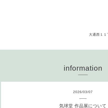
大通西１１
information
2026
/
03
/
07
気球堂 作品展について