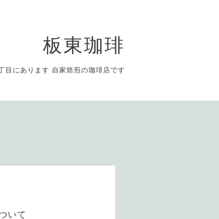
板東珈琲
丁目にあります 自家焙煎の珈琲店です
ついて